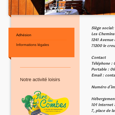
Siége social
Les Chemins
Adhésion
1241 Avenue 
Informations légales
71200 le cre
Contact
Tèlè
Port
E
mail : con
Notre activité loisirs
Numèro d'imm
Hèbergemen
1&1 Internet
7, place de l