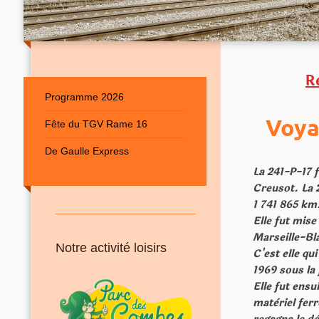
R
Programme 2026
Voyag
Fête du TGV Rame 16
De Gaulle Express
La 241-P-17 
Creusot.
La 
1 741 865 km
Elle fut mis
Marseille-Bl
Notre activité loisirs
C'est elle qu
1969 sous la
Elle fut ens
matèriel fer