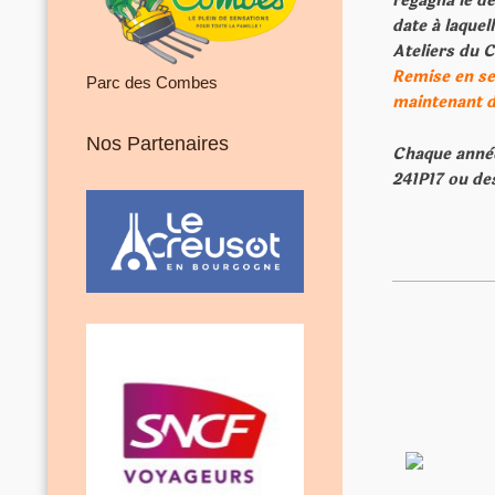
regagna le d
date á laquel
Ateliers du 
Remise en ser
Parc des Combes
maintenant de
Nos Partenaires
Chaque annèe
241P17 ou de