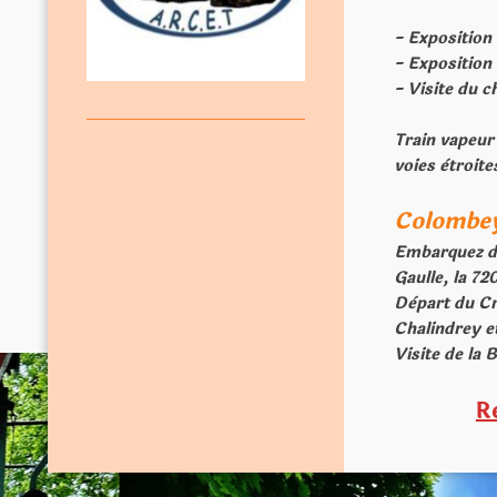
- Exposition
- Expositio
- Visite du c
Train vapeur 
voies ètroit
Colombey
Embarquez di
Gaulle, la 72
Dèpart du Cr
Chalindrey 
Visite de la
R