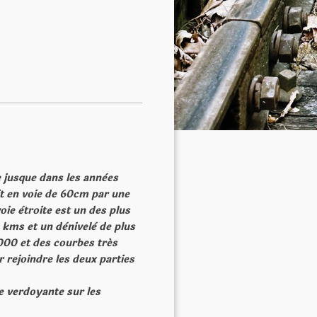
e jusque dans les annèes
uit en voie de 60cm par une
ie ètroite est un des plus
 kms et un dènivelè de plus
000 et des courbes trés
 rejoindre les deux parties
e verdoyante sur les