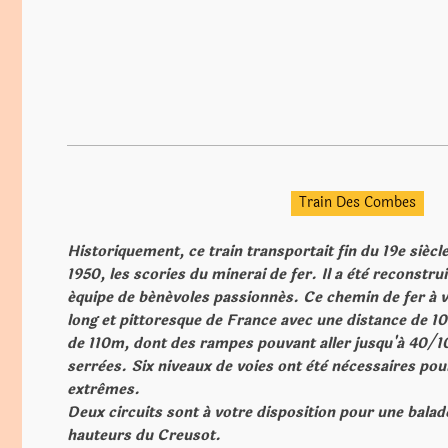
Train Des Combes
Historiquement, ce train transportait fin du 19e siécl
1950, les scories du minerai de fer. Il a ètè reconstr
équipe de bénévoles passionnés. Ce chemin de fer á vo
long et pittoresque de France avec une distance de 10
de 110m, dont des rampes pouvant aller jusqu'á 40/1
serrèes. Six niveaux de voies ont ètè nècessaires pour
extrêmes.
Deux circuits sont á votre disposition pour une balad
hauteurs du Creusot.